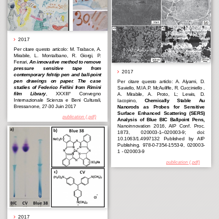
2017
Per citare questo articolo: M. Trabace, A.
Mirabile, L. Montalbano, R. Giorgi, P.
Ferrari,
An innovative method to remove
pressure sensitive tape from
2017
contemporary felt-tip pen and ball-point
pen drawings on paper. The case
Per citare questo articlo: A. Alyami, D.
studies of Federico Fellini from Rimini
Saviello, M.l A.P. McAuliffe, R. Cucciniello ,
film Library
, XXXIII° Convegno
A. Mirabile, A. Proto, L; Lewis, D.
Internazionale Scienza e Beni Culturali,
Iacopino,
Chemically Stable Au
Bressanone, 27-30 Juin 2017
Nanorods as Probes for Sensitive
Surface Enhanced Scattering (SERS)
publication (.pdf)
Analysis of Blue BIC Ballpoint Pens,
Nanoinnovation 2016, AIP Conf. Proc.
1873, 020003-1–020003-9; doi:
10.1063/1.4997132 Published by AIP
Publishing. 978-0-7354-1553-9, 020003-
1 - 020003-9
publication (.pdf)
2017