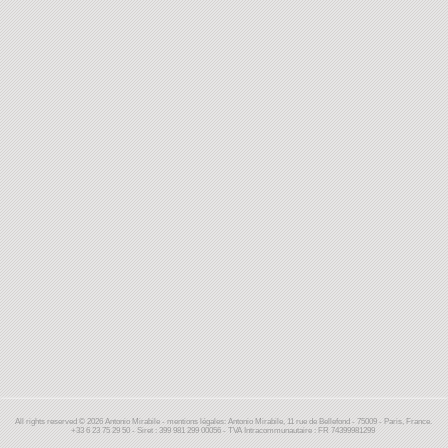
All rights reserved © 2026 Antonio Mirabile - mentions légales: Antonio Mirabile, 11 rue de Bellefond - 75009 - Paris, France.
+33 6 23 75 29 50 - Siret : 399 981 299 00056 - TVA Intracommunautaire : FR 74399981299